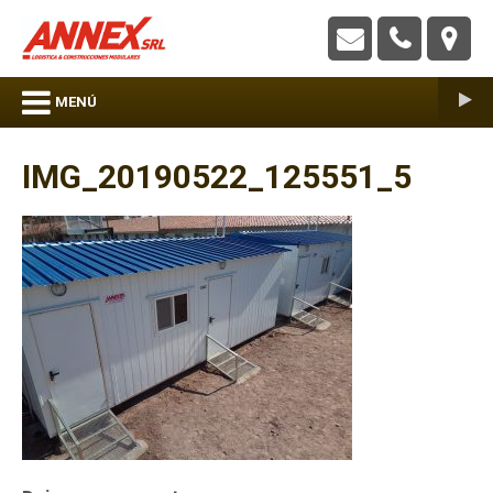
ANNEX S.R.L. – Construcciones Modulares
MENÚ
IMG_20190522_125551_5