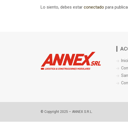
entradas
Lo siento, debes estar
conectado
para publica
AC
Inic
Con
San
Con
© Copyright 2025 – ANNEX S.R.L.