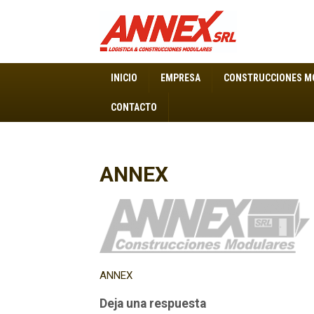
ANNEX S.R.L. – Construcciones Modulares
INICIO
EMPRESA
CONSTRUCCIONES M
CONTACTO
ANNEX
Navegación
ANNEX
de
Deja una respuesta