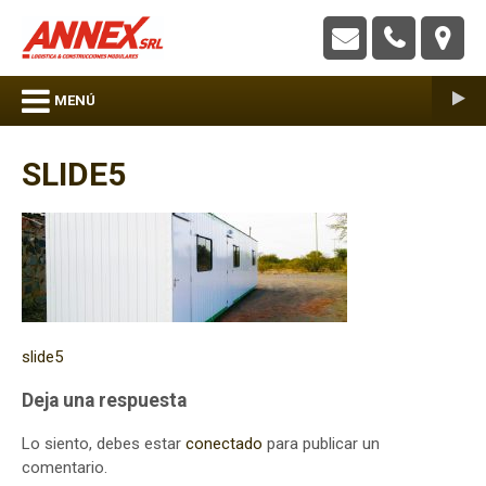
ANNEX S.R.L. – Construcciones Modulares
MENÚ
SLIDE5
Navegación
slide5
de
Deja una respuesta
entradas
Lo siento, debes estar
conectado
para publicar un
comentario.