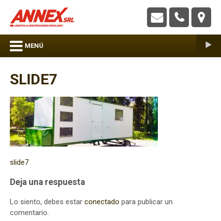
ANNEX S.R.L. – Construcciones Modulares
MENÚ
SLIDE7
Navegación
slide7
de
Deja una respuesta
entradas
Lo siento, debes estar
conectado
para publicar un
comentario.